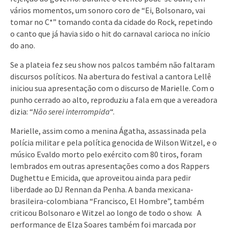
vários momentos, um sonoro coro de “Ei, Bolsonaro, vai
tomar no C*” tomando conta da cidade do Rock, repetindo
o canto que já havia sido o hit do carnaval carioca no início
do ano.
Se a plateia fez seu show nos palcos também não faltaram
discursos políticos. Na abertura do festival a cantora Lellê
iniciou sua apresentação com o discurso de Marielle. Com o
punho cerrado ao alto, reproduziu a fala em que a vereadora
dizia: “
Não serei interrompida
“.
Marielle, assim como a menina Ágatha, assassinada pela
polícia militar e pela política genocida de Wilson Witzel, e o
músico Evaldo morto pelo exército com 80 tiros, foram
lembrados em outras apresentações como a dos Rappers
Dughettu e Emicida, que aproveitou ainda para pedir
liberdade ao DJ Rennan da Penha. A banda mexicana-
brasileira-colombiana “Francisco, El Hombre”, também
criticou Bolsonaro e Witzel ao longo de todo o show. A
performance de Elza Soares também foi marcada por