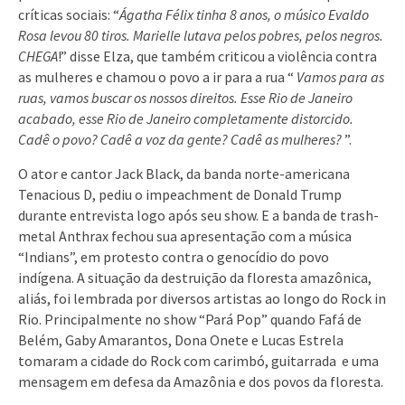
críticas sociais: “
Ágatha Félix tinha 8 anos, o músico Evaldo
Rosa levou 80 tiros. Marielle lutava pelos pobres, pelos negros.
CHEGA
!” disse Elza, que também criticou a violência contra
as mulheres e chamou o povo a ir para a rua “
Vamos para as
ruas, vamos buscar os nossos direitos. Esse Rio de Janeiro
acabado, esse Rio de Janeiro completamente distorcido.
Cadê o povo? Cadê a voz da gente? Cadê as mulheres?
”.
O ator e cantor Jack Black, da banda norte-americana
Tenacious D, pediu o impeachment de Donald Trump
durante entrevista logo após seu show. E a banda de trash-
metal Anthrax fechou sua apresentação com a música
“Indians”, em protesto contra o genocídio do povo
indígena. A situação da destruição da floresta amazônica,
aliás, foi lembrada por diversos artistas ao longo do Rock in
Rio. Principalmente no show “Pará Pop” quando Fafá de
Belém, Gaby Amarantos, Dona Onete e Lucas Estrela
tomaram a cidade do Rock com carimbó, guitarrada e uma
mensagem em defesa da Amazônia e dos povos da floresta.