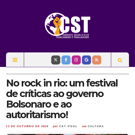
No rock in rio: um festival
de críticas ao governo
Bolsonaro e ao
autoritarismo!
13 DE OUTUBRO DE 2019
por
CST-PSOL
em
CULTURA