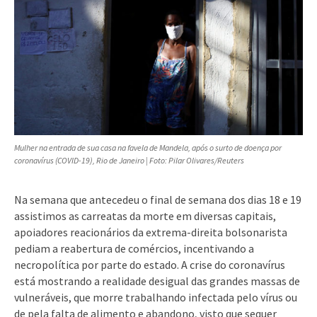
Mulher na entrada de sua casa na favela de Mandela, após o surto de doença por
coronavírus (COVID-19), Rio de Janeiro | Foto: Pilar Olivares/Reuters
Na semana que antecedeu o final de semana dos dias 18 e 19
assistimos as carreatas da morte em diversas capitais,
apoiadores reacionários da extrema-direita bolsonarista
pediam a reabertura de comércios, incentivando a
necropolítica por parte do estado. A crise do coronavírus
está mostrando a realidade desigual das grandes massas de
vulneráveis, que morre trabalhando infectada pelo vírus ou
de pela falta de alimento e abandono, visto que sequer