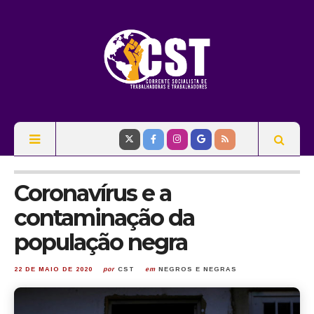
Coronavírus e a
contaminação da
população negra
22 DE MAIO DE 2020
por
CST
em
NEGROS E NEGRAS