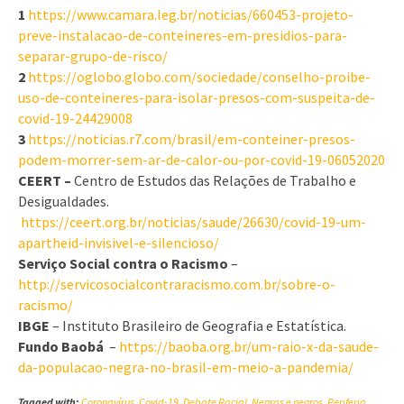
1
https://www.camara.leg.br/noticias/660453-projeto-
preve-instalacao-de-conteineres-em-presidios-para-
separar-grupo-de-risco/
2
https://oglobo.globo.com/sociedade/conselho-proibe-
uso-de-conteineres-para-isolar-presos-com-suspeita-de-
covid-19-24429008
3
https://noticias.r7.com/brasil/em-conteiner-presos-
podem-morrer-sem-ar-de-calor-ou-por-covid-19-06052020
CEERT –
Centro de Estudos das Relações de Trabalho e
Desigualdades.
https://ceert.org.br/noticias/saude/26630/covid-19-um-
apartheid-invisivel-e-silencioso/
Serviço Social contra o Racismo
–
http://servicosocialcontraracismo.com.br/sobre-o-
racismo/
IBGE
– Instituto Brasileiro de Geografia e Estatística.
Fundo Baobá
–
https://baoba.org.br/um-raio-x-da-saude-
da-populacao-negra-no-brasil-em-meio-a-pandemia/
Tagged with:
Coronavírus
,
Covid-19
,
Debate Racial
,
Negras e negros
,
Periferia
,