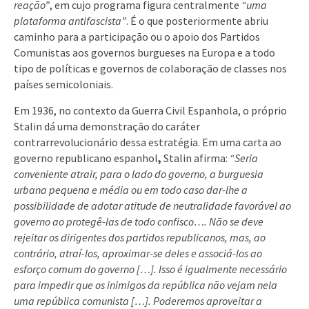
reação”
, em cujo programa figura centralmente
“uma
plataforma antifascista”
. É o que posteriormente abriu
caminho para a participação ou o apoio dos Partidos
Comunistas aos governos burgueses na Europa e a todo
tipo de políticas e governos de colaboração de classes nos
países semicoloniais.
Em 1936, no contexto da Guerra Civil Espanhola, o próprio
Stalin dá uma demonstração do caráter
contrarrevolucionário dessa estratégia. Em uma carta ao
governo republicano espanhol
,
Stalin afirma:
“Seria
conveniente atrair, para o lado do governo, a burguesia
urbana pequena e média ou em todo caso dar-lhe a
possibilidade de adotar atitude de neutralidade favorável ao
governo ao protegê-las de todo confisco…. Não se deve
rejeitar os dirigentes dos partidos republicanos, mas, ao
contrário, atraí-los, aproximar-se deles e associá-los ao
esforço comum do governo […]. Isso é igualmente necessário
para impedir que os inimigos da república não vejam nela
uma república comunista […]. Poderemos aproveitar a