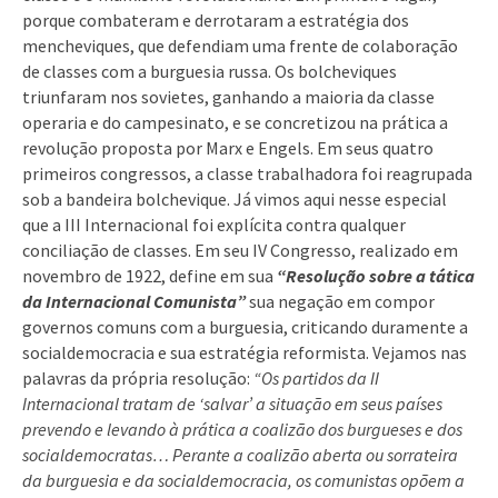
porque combateram e derrotaram a estratégia dos
mencheviques, que defendiam uma frente de colaboração
de classes com a burguesia russa. Os bolcheviques
triunfaram nos sovietes, ganhando a maioria da classe
operaria e do campesinato, e se concretizou na prática a
revolução proposta por Marx e Engels. Em seus quatro
primeiros congressos, a classe trabalhadora foi reagrupada
sob a bandeira bolchevique. Já vimos aqui nesse especial
que a III Internacional foi explícita contra qualquer
conciliação de classes. Em seu IV Congresso, realizado em
novembro de 1922, define em sua
“Resolução sobre a tática
da Internacional Comunista”
sua negação em compor
governos comuns com a burguesia, criticando duramente a
socialdemocracia e sua estratégia reformista. Vejamos nas
palavras da própria resolução:
“Os partidos da II
Internacional tratam de ‘salvar’ a situação em seus países
prevendo e levando à prática a coalizão dos burgueses e dos
socialdemocratas… Perante a coalizão aberta ou sorrateira
da burguesia e da socialdemocracia, os comunistas opõem a