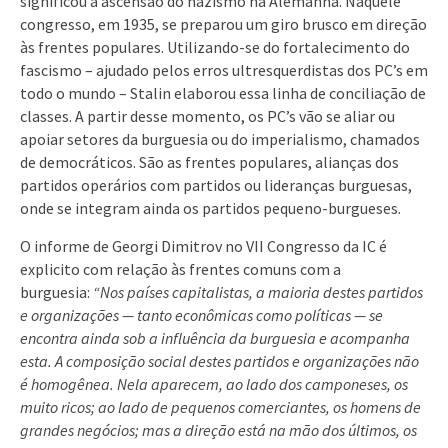
significou a ascensão do nazismo na Alemanha. Naquele
congresso, em 1935, se preparou um giro brusco em direção
às frentes populares. Utilizando-se do fortalecimento do
fascismo – ajudado pelos erros ultresquerdistas dos PC’s em
todo o mundo – Stalin elaborou essa linha de conciliação de
classes. A partir desse momento, os PC’s vão se aliar ou
apoiar setores da burguesia ou do imperialismo, chamados
de democráticos. São as frentes populares, alianças dos
partidos operários com partidos ou lideranças burguesas,
onde se integram ainda os partidos pequeno-burgueses.
O informe de Georgi Dimitrov no VII Congresso da IC é
explicito com relação às frentes comuns com a
burguesia:
“Nos países capitalistas, a maioria destes partidos
e organizações — tanto econômicas como políticas — se
encontra ainda sob a influência da burguesia e acompanha
esta. A composição social destes partidos e organizações não
é homogênea. Nela aparecem, ao lado dos camponeses, os
muito ricos; ao lado de pequenos comerciantes, os homens de
grandes negócios; mas a direção está na mão dos últimos, os