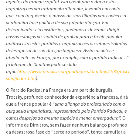
agentes do grande capital. Isto nos obriga a dar a estas
organizações um tratamento diferente, levando em conta
que, com frequência, a massa de seus filiados não conhece a
verdadeira face política de sua própria direção. Em
determinadas circunstâncias, podemos e devemos dirigir
nossos esforços no sentido de ganhar para a frente popular
antifascista estes partidos e organizações ou setores isolados
deles apesar de sua direção burguesa. Assim acontece
atualmente na França, por exemplo, com o partido radical…”
(o informe de Dimitrov pode ser lido
aqui:
https://www.marxists.org/portugues/dimitrov/1935/fasci
smo/index.htm
).
O Partido Radical na França era um partido burguês.
Trotsky, profundo conhecedor da experiência francesa, dirá
que a frente popular é “
uma aliança do proletariado com a
burguesia imperialista, representada pelo Partido Radical, e
outros despojos da mesma espécie e menor envergadura”.
O
informe de Dimitrov, sem fazer nenhum balanço profundo
da desastrosa fase do “terceiro período”, tenta camuflar a