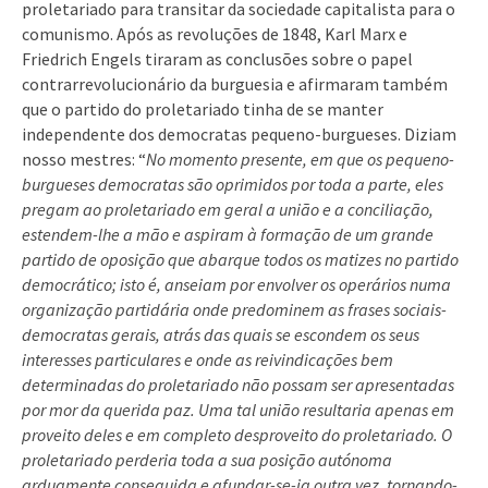
proletariado para transitar da sociedade capitalista para o
comunismo. Após as revoluções de 1848, Karl Marx e
Friedrich Engels tiraram as conclusões sobre o papel
contrarrevolucionário da burguesia e afirmaram também
que o partido do proletariado tinha de se manter
independente dos democratas pequeno-burgueses. Diziam
nosso mestres: “
No momento presente, em que os pequeno-
burgueses democratas são oprimidos por toda a parte, eles
pregam ao proletariado em geral a união e a conciliação,
estendem-lhe a mão e aspiram à formação de um grande
partido de oposição que abarque todos os matizes no partido
democrático; isto é, anseiam por envolver os operários numa
organização partidária onde predominem as frases sociais-
democratas gerais, atrás das quais se escondem os seus
interesses particulares e onde as reivindicações bem
determinadas do proletariado não possam ser apresentadas
por mor da querida paz. Uma tal união resultaria apenas em
proveito deles e em completo desproveito do proletariado. O
proletariado perderia toda a sua posição autónoma
arduamente conseguida e afundar-se-ia outra vez, tornando-