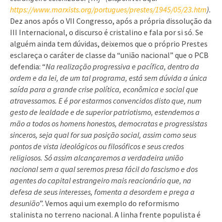
https://www.marxists.org/portugues/prestes/1945/05/23.htm
).
Dez anos após o VII Congresso, após a própria dissolução da
III Internacional, o discurso é cristalino e fala por si só. Se
alguém ainda tem dúvidas, deixemos que o próprio Prestes
esclareça o caráter de classe da “união nacional” que o PCB
defendia: “
Na realização progressiva e pacífica, dentro da
ordem e da lei, de um tal programa, está sem dúvida a única
saída para a grande crise política, econômica e social que
atravessamos. E é por estarmos convencidos disto que, num
gesto de lealdade e de superior patriotismo, estendemos a
mão a todos os homens honestos, democratas e progressistas
sinceros, seja qual for sua posição social, assim como seus
pontos de vista ideológicos ou filosóficos e seus credos
religiosos. Só assim alcançaremos a verdadeira união
nacional sem a qual seremos presa fácil do fascismo e dos
agentes do capital estrangeiro mais reacionário que, na
defesa de seus interesses, fomenta a desordem e prega a
desunião
”. Vemos aqui um exemplo do reformismo
stalinista no terreno nacional. A linha frente populista é