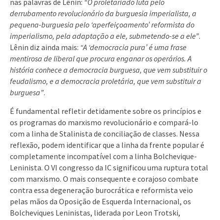
nas palavras de Lênin:
“O proletariado luta pelo
derrubamento revolucionário da burguesia imperialista, a
pequena-burguesia pelo ‘aperfeiçoamento’ reformista do
imperialismo, pela adaptação a ele, submetendo-se a ele”
.
Lênin diz ainda mais:
“A ‘democracia pura’ é uma frase
mentirosa de liberal que procura enganar os operários.
A
história conhece a democracia burguesa, que vem substituir o
feudalismo, e a democracia proletária, que vem substituir a
burguesa”
.
É fundamental refletir detidamente sobre os princípios e
os programas do marxismo revolucionário e compará-lo
com a linha de Stalinista de conciliação de classes. Nessa
reflexão, podem identificar que a linha da frente popular é
completamente incompatível com a linha Bolchevique-
Leninista. O VI congresso da IC significou uma ruptura total
com marxismo. O mais consequente e corajoso combate
contra essa degeneração burocrática e reformista veio
pelas mãos da Oposição de Esquerda Internacional, os
Bolcheviques Leninistas, liderada por Leon Trotski,