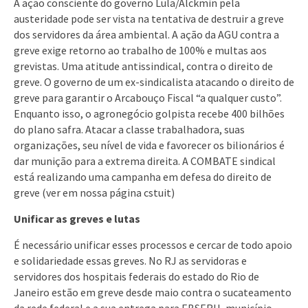
A ação consciente do governo Lula/Alckmin pela
austeridade pode ser vista na tentativa de destruir a greve
dos servidores da área ambiental. A ação da AGU contra a
greve exige retorno ao trabalho de 100% e multas aos
grevistas. Uma atitude antissindical, contra o direito de
greve. O governo de um ex-sindicalista atacando o direito de
greve para garantir o Arcabouço Fiscal “a qualquer custo”.
Enquanto isso, o agronegócio golpista recebe 400 bilhões
do plano safra. Atacar a classe trabalhadora, suas
organizações, seu nível de vida e favorecer os bilionários é
dar munição para a extrema direita. A COMBATE sindical
está realizando uma campanha em defesa do direito de
greve (ver em nossa página cstuit)
Unificar as greves e lutas
É necessário unificar esses processos e cercar de todo apoio
e solidariedade essas greves. No RJ as servidoras e
servidores dos hospitais federais do estado do Rio de
Janeiro estão em greve desde maio contra o sucateamento
da rede federal e a sua entrega para EBSERH, município,