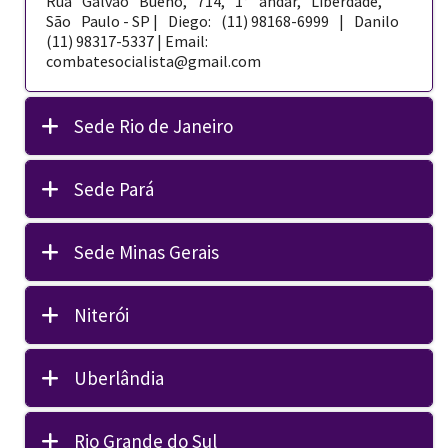
Rua Galvão Bueno, 714, 1° andar, Liberdade,
São Paulo - SP | Diego: (11) 98168-­6999 | Danilo
(11) 98317-5337 | Email:
combatesocialista@gmail.com
Sede Rio de Janeiro
Sede Pará
Sede Minas Gerais
Niterói
Uberlândia
Rio Grande do Sul