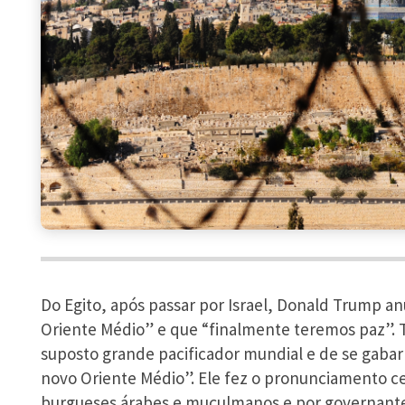
Do Egito, após passar por Israel, Donald Trump an
Oriente Médio” e que “finalmente teremos paz”. 
suposto grande pacificador mundial e de se gabar
novo Oriente Médio”. Ele fez o pronunciamento c
burgueses árabes e muçulmanos e por governante